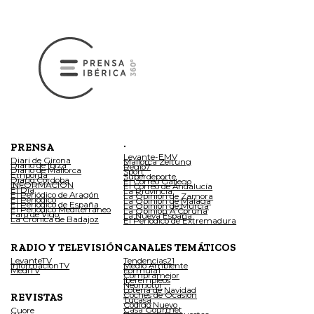
.
PRENSA
Levante-EMV
Diari de Girona
Mallorca Zeitung
Diario de Ibiza
Regio7
Diario de Mallorca
Sport
Empordà
Superdeporte
Diario Córdoba
El Correo Gallego
INFORMACIÓN
El Correo de Andalucía
El Día
La Provincia
El Periódico de Aragón
La Opinión de Zamora
El Periódico
La Opinión de Málaga
El Periódico de España
La Opinión de Murcia
El Periódico Mediterráneo
La Opinión A Coruña
Faro de Vigo
La Nueva España
La Crónica de Badajoz
El Periódico de Extremadura
RADIO Y TELEVISIÓN
CANALES TEMÁTICOS
LevanteTV
Tendencias21
InformacionTV
Medio Ambiente
MediTV
Fórmula1
Compramejor
Iberempleos
Neomotor
Lotería de Navidad
Coches de Ocasión
REVISTAS
Tucasa
Código Nuevo
Casa Gourmet
Cuore