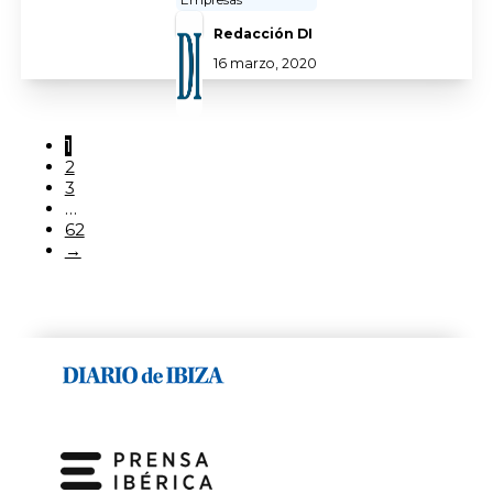
Empresas
Redacción DI
16 marzo, 2020
1
2
3
…
62
→