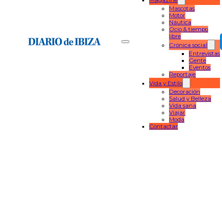
Magazine
Mascotas
Motor
Náutica
Ocio & tiempo
libre
Crónica social
Entrevistas
Gente
Eventos
Reportaje
Vida y Estilo
Decoración
Salud y Belleza
Vida sana
Viajar
Moda
Contactar