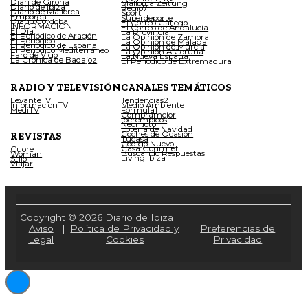
Diari de Girona
Mallorca Zeitung
Diario de Ibiza
Regio7
Diario de Mallorca
Sport
Empordà
Superdeporte
Diario Córdoba
El Correo Gallego
INFORMACIÓN
El Correo de Andalucía
El Día
La Provincia
El Periódico de Aragón
La Opinión de Zamora
El Periódico
La Opinión de Málaga
El Periódico de España
La Opinión de Murcia
El Periódico Mediterráneo
La Opinión A Coruña
Faro de Vigo
La Nueva España
La Crónica de Badajoz
El Periódico de Extremadura
RADIO Y TELEVISIÓN
CANALES TEMÁTICOS
LevanteTV
Tendencias21
InformacionTV
Medio Ambiente
MediTV
Fórmula1
Compramejor
Iberempleos
Neomotor
Lotería de Navidad
Coches de Ocasión
REVISTAS
Tucasa
Código Nuevo
Casa Gourmet
Cuore
Buscando Respuestas
Woman
Living Ibiza
Stilo
Viajar
Copyright © 2026 Diario de Ibiza
Aviso
|
Política de Privacidad y
|
Preferencias de
Legal
Cookies
Privacidad