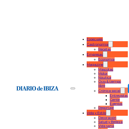
Especiales
Gastronomía
Recetas
Empresas
Economía
Magazine
Mascotas
Motor
Náutica
Ocio & tiempo
libre
Crónica social
Entrevistas
Gente
Eventos
Reportaje
Vida y Estilo
Decoración
Salud y Belleza
Vida sana