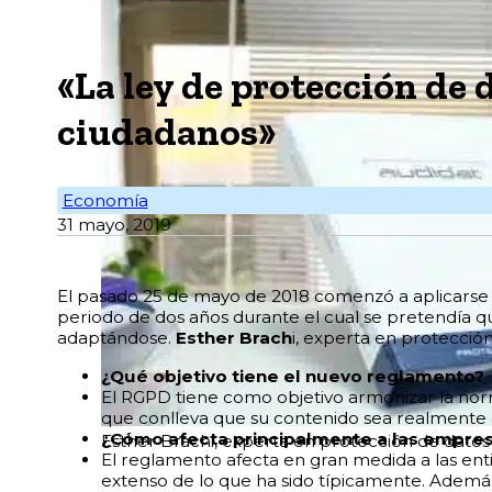
«La ley de protección de 
ciudadanos»
Economía
31 mayo, 2019
E
l pasado 25 de mayo de 2018 comenzó a aplicarse
periodo de dos años durante el cual se pretendía qu
adaptándose.
Esther Brach
i, experta en protecció
¿Qué objetivo tiene el nuevo reglamento?
El RGPD tiene como objetivo armonizar la norm
que conlleva que su contenido sea realmente 
¿Cómo afecta principalmente a las empre
Esther Brachi, experta en protección de datos e
El reglamento afecta en gran medida a las ent
extenso de lo que ha sido típicamente. Además