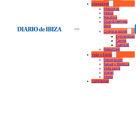
Magazine
Mascotas
Motor
Náutica
Ocio & tiempo
libre
Crónica social
Entrevistas
Gente
Eventos
Reportaje
Vida y Estilo
Decoración
Salud y Belleza
Vida sana
Viajar
Moda
Contactar