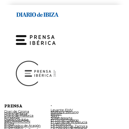
.
PRENSA
Levante-EMV
Diari de Girona
Mallorca Zeitung
Diario de Ibiza
Regio7
Diario de Mallorca
Sport
Empordà
Superdeporte
Diario Córdoba
El Correo Gallego
INFORMACIÓN
El Correo de Andalucía
El Día
La Provincia
El Periódico de Aragón
La Opinión de Zamora
El Periódico
La Opinión de Málaga