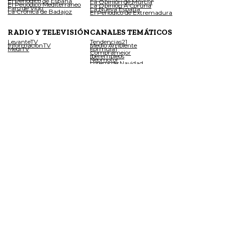
El Periódico de España
La Opinión de Murcia
El Periódico Mediterráneo
La Opinión A Coruña
Faro de Vigo
La Nueva España
La Crónica de Badajoz
El Periódico de Extremadura
RADIO Y TELEVISIÓN
CANALES TEMÁTICOS
LevanteTV
Tendencias21
InformacionTV
Medio Ambiente
MediTV
Fórmula1
Compramejor
Iberempleos
Neomotor
Lotería de Navidad
Coches de Ocasión
REVISTAS
Tucasa
Código Nuevo
Casa Gourmet
Cuore
Buscando Respuestas
Woman
Living Ibiza
Stilo
Viajar
Copyright © 2026 Diario de Ibiza
Aviso
|
Política de Privacidad y
|
Preferencias de
Legal
Cookies
Privacidad