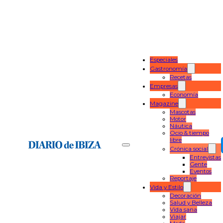
Especiales
Gastronomía
Recetas
Empresas
Economía
Magazine
Mascotas
Motor
Náutica
Ocio & tiempo
libre
Crónica social
Entrevistas
Gente
Eventos
Reportaje
Vida y Estilo
Decoración
Salud y Belleza
Vida sana
Viajar