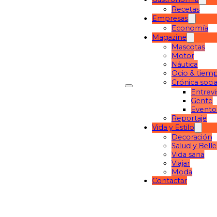
Recetas
Empresas
Economía
Magazine
Mascotas
Motor
Náutica
Ocio & tiemp
Crónica socia
Entrevi
Gente
Evento
Reportaje
Vida y Estilo
Decoración
Salud y Bell
Vida sana
Viajar
Moda
Contactar