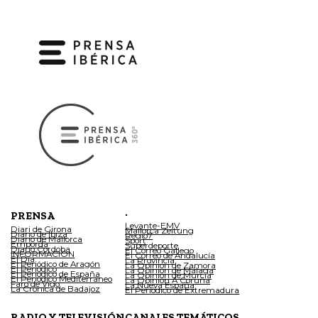
.
PRENSA
Levante-EMV
Diari de Girona
Mallorca Zeitung
Diario de Ibiza
Regio7
Diario de Mallorca
Sport
Empordà
Superdeporte
Diario Córdoba
El Correo Gallego
INFORMACIÓN
El Correo de Andalucía
El Día
La Provincia
El Periódico de Aragón
La Opinión de Zamora
El Periódico
La Opinión de Málaga
El Periódico de España
La Opinión de Murcia
El Periódico Mediterráneo
La Opinión A Coruña
Faro de Vigo
La Nueva España
La Crónica de Badajoz
El Periódico de Extremadura
RADIO Y TELEVISIÓN
CANALES TEMÁTICOS