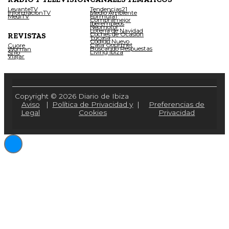
LevanteTV
Tendencias21
InformacionTV
Medio Ambiente
MediTV
Fórmula1
Compramejor
Iberempleos
Neomotor
Lotería de Navidad
Coches de Ocasión
REVISTAS
Tucasa
Código Nuevo
Casa Gourmet
Cuore
Buscando Respuestas
Woman
Living Ibiza
Stilo
Viajar
Copyright © 2026 Diario de Ibiza
Aviso
|
Política de Privacidad y
|
Preferencias de
Legal
Cookies
Privacidad