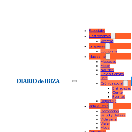
Especiales
Gastronomía
Recetas
Empresas
Economía
Magazine
Mascotas
Motor
Náutica
Ocio & tiempo
libre
Crónica social
Entrevistas
Gente
Eventos
Reportaje
Vida y Estilo
Decoración
Salud y Belleza
Vida sana
Viajar
Moda
Contactar