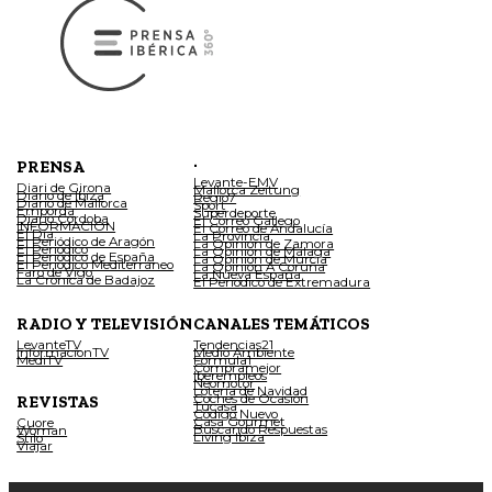
.
PRENSA
Levante-EMV
Diari de Girona
Mallorca Zeitung
Diario de Ibiza
Regio7
Diario de Mallorca
Sport
Empordà
Superdeporte
Diario Córdoba
El Correo Gallego
INFORMACIÓN
El Correo de Andalucía
El Día
La Provincia
El Periódico de Aragón
La Opinión de Zamora
El Periódico
La Opinión de Málaga
El Periódico de España
La Opinión de Murcia
El Periódico Mediterráneo
La Opinión A Coruña
Faro de Vigo
La Nueva España
La Crónica de Badajoz
El Periódico de Extremadura
RADIO Y TELEVISIÓN
CANALES TEMÁTICOS
LevanteTV
Tendencias21
InformacionTV
Medio Ambiente
MediTV
Fórmula1
Compramejor
Iberempleos
Neomotor
Lotería de Navidad
Coches de Ocasión
REVISTAS
Tucasa
Código Nuevo
Casa Gourmet
Cuore
Buscando Respuestas
Woman
Living Ibiza
Stilo
Viajar