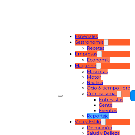
Especiales
Gastronomía
Recetas
Empresas
Economía
Magazine
Mascotas
Motor
Náutica
Ocio & tiempo libre
Crónica social
Entrevistas
Gente
Eventos
Reportaje
Vida y Estilo
Decoración
Salud y Belleza