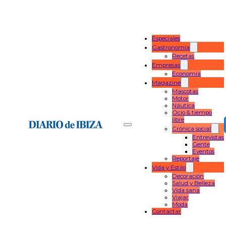
Especiales
Gastronomía
Recetas
Empresas
Economía
Magazine
Mascotas
Motor
Náutica
Ocio & tiempo
libre
Crónica social
Entrevistas
Gente
Eventos
Reportaje
Vida y Estilo
Decoración
Salud y Belleza
Vida sana
Viajar
Moda
Contactar