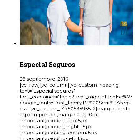
Especial Seguros
28 septiembre, 2016
[vc_row][vc_column][vc_custom_heading
text="Especial seguros"
font_container="tag:h2|text_align:left|color:%23fffff
google_fonts="font_family:PT%20Serif%3Aregula
css=".vc_custom_1475053595512{margin-right:
10px !important;margin-left: 10px
!important;padding-top: 5px
!important;padding-right: 15px
!important;padding-bottom: 5px
!important;padding-left: 15px