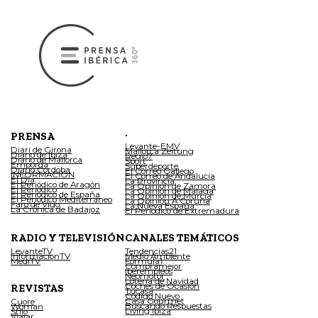
.
PRENSA
Levante-EMV
Diari de Girona
Mallorca Zeitung
Diario de Ibiza
Regio7
Diario de Mallorca
Sport
Empordà
Superdeporte
Diario Córdoba
El Correo Gallego
INFORMACIÓN
El Correo de Andalucía
El Día
La Provincia
El Periódico de Aragón
La Opinión de Zamora
El Periódico
La Opinión de Málaga
El Periódico de España
La Opinión de Murcia
El Periódico Mediterráneo
La Opinión A Coruña
Faro de Vigo
La Nueva España
La Crónica de Badajoz
El Periódico de Extremadura
RADIO Y TELEVISIÓN
CANALES TEMÁTICOS
LevanteTV
Tendencias21
InformacionTV
Medio Ambiente
MediTV
Fórmula1
Compramejor
Iberempleos
Neomotor
Lotería de Navidad
Coches de Ocasión
REVISTAS
Tucasa
Código Nuevo
Casa Gourmet
Cuore
Buscando Respuestas
Woman
Living Ibiza
Stilo
Viajar