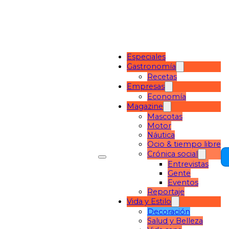
Especiales
Gastronomía
Recetas
Empresas
Economía
Magazine
Mascotas
Motor
Náutica
Ocio & tiempo libre
Crónica social
Entrevistas
Gente
Eventos
Reportaje
Vida y Estilo
Decoración
Salud y Belleza