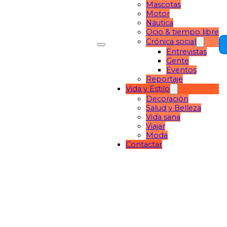
Mascotas
Motor
Náutica
Ocio & tiempo libre
Crónica social
Entrevistas
Gente
Eventos
Reportaje
Vida y Estilo
Decoración
Salud y Belleza
Vida sana
Viajar
Moda
Contactar