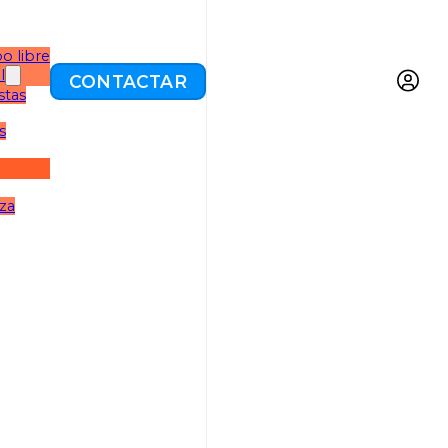
o libre
l
CONTACTAR
stas
s
eza