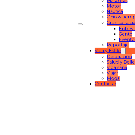
Mascotas
Motor
Náutica
Ocio & tiemp
Crónica socia
Entrevi
Gente
Evento
Reportaje
Vida y Estilo
Decoración
Salud y Bell
Vida sana
Viajar
Moda
Contactar