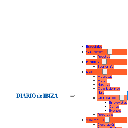
Especiales
Gastronomía
Recetas
Empresas
Economía
Magazine
Mascotas
Motor
Náutica
Ocio & tiempo
libre
Crónica social
Entrevistas
Gente
Eventos
Reportaje
Vida y Estilo
Decoración