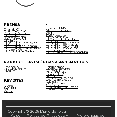
.
PRENSA
Levante-EMV
Diari de Girona
Mallorca Zeitung
Diario de Ibiza
Regio7
Diario de Mallorca
Sport
Empordà
Superdeporte
Diario Córdoba
El Correo Gallego
INFORMACIÓN
El Correo de Andalucía
El Día
La Provincia
El Periódico de Aragón
La Opinión de Zamora
El Periódico
La Opinión de Málaga
El Periódico de España
La Opinión de Murcia
El Periódico Mediterráneo
La Opinión A Coruña
Faro de Vigo
La Nueva España
La Crónica de Badajoz
El Periódico de Extremadura
RADIO Y TELEVISIÓN
CANALES TEMÁTICOS
LevanteTV
Tendencias21
InformacionTV
Medio Ambiente
MediTV
Fórmula1
Compramejor
Iberempleos
Neomotor
Lotería de Navidad
Coches de Ocasión
REVISTAS
Tucasa
Código Nuevo
Casa Gourmet
Cuore
Buscando Respuestas
Woman
Living Ibiza
Stilo
Viajar
Copyright © 2026 Diario de Ibiza
Aviso
|
Política de Privacidad y
|
Preferencias de