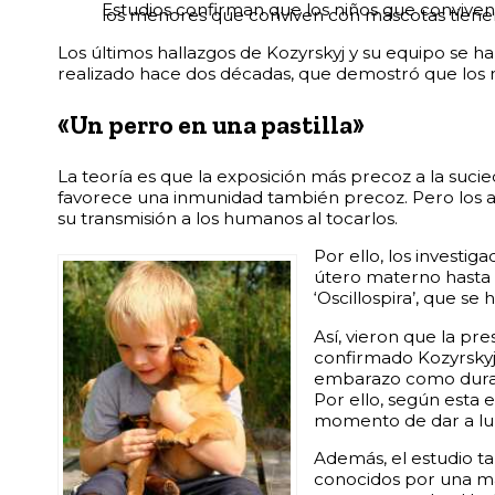
Estudios confirman que los niños que conviven
los menores que conviven con mascotas tienen 
Los últimos hallazgos de Kozyrskyj y su equipo se h
realizado hace dos décadas, que demostró que los n
«Un perro en una pastilla»
La teoría es que la exposición más precoz a la sucie
favorece una inmunidad también precoz. Pero los aut
su transmisión a los humanos al tocarlos.
Por ello, los investi
útero materno hasta 
‘Oscillospira’, que s
Así, vieron que la pr
confirmado Kozyrskyj,
embarazo como duran
Por ello, según esta 
momento de dar a lu
Además, el estudio t
conocidos por una may