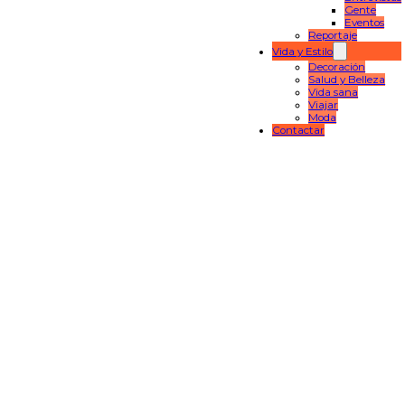
Gente
Eventos
Reportaje
Vida y Estilo
Decoración
Salud y Belleza
Vida sana
Viajar
Moda
Contactar