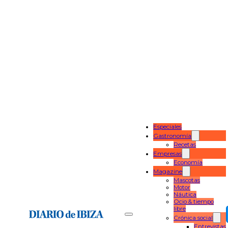
Especiales
Gastronomía
Recetas
Empresas
Economía
Magazine
Mascotas
Motor
Náutica
Ocio & tiempo
libre
Crónica social
Entrevistas