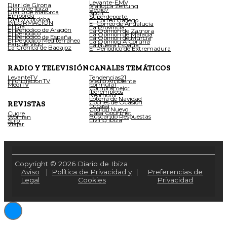
Levante-EMV
Diari de Girona
Mallorca Zeitung
Diario de Ibiza
Regio7
Diario de Mallorca
Sport
Empordà
Superdeporte
Diario Córdoba
El Correo Gallego
INFORMACIÓN
El Correo de Andalucía
El Día
La Provincia
El Periódico de Aragón
La Opinión de Zamora
El Periódico
La Opinión de Málaga
El Periódico de España
La Opinión de Murcia
El Periódico Mediterráneo
La Opinión A Coruña
Faro de Vigo
La Nueva España
La Crónica de Badajoz
El Periódico de Extremadura
RADIO Y TELEVISIÓN
CANALES TEMÁTICOS
LevanteTV
Tendencias21
InformacionTV
Medio Ambiente
MediTV
Fórmula1
Compramejor
Iberempleos
Neomotor
Lotería de Navidad
Coches de Ocasión
REVISTAS
Tucasa
Código Nuevo
Casa Gourmet
Cuore
Buscando Respuestas
Woman
Living Ibiza
Stilo
Viajar
Copyright © 2026 Diario de Ibiza
Aviso
|
Política de Privacidad y
|
Preferencias de
Legal
Cookies
Privacidad