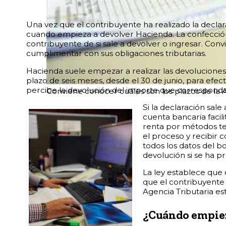
Una vez que el contribuyente ha realizado la declara
cuando empieza a devolver Hacienda. La confección d
contribuyente de si sale a devolver o ingresar. Con
cumplimentar con sus obligaciones tributarias.
Hacienda suele empezar a realizar las devolucione
plazo de seis meses, desde el 30 de junio, para efec
percibe la devolución del importe que corresponda
Conviene conocer cuáles son los plazos de la Ad
Si la declaración sal
cuenta bancaria facili
renta por métodos tel
el proceso y recibir
todos los datos del bo
devolución si se ha p
La ley establece que 
que el contribuyente 
Agencia Tributaria es
¿Cuándo empiez