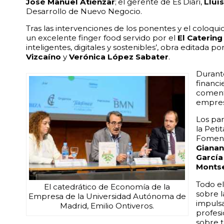
José Manuel Atiénzar
; el gerente de Es Diari,
Lluí
Desarrollo de Nuevo Negocio.
Tras las intervenciones de los ponentes y el coloquio
un excelente finger food servido por el
El Catering
inteligentes, digitales y sostenibles’, obra editada 
Vizcaíno
y
Verónica López Sabater
.
Durante
financ
comenta
empres
Los par
la Peti
Fomento
Gianan
García
Monts
Todo el
El catedrático de Economía de la
sobre l
Empresa de la Universidad Autónoma de
impulsa
Madrid, Emilio Ontiveros.
profesi
sobre t