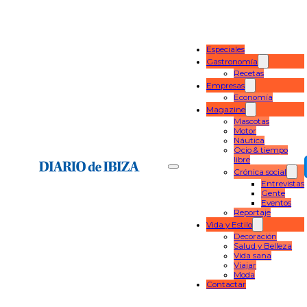
Especiales
Gastronomía
Recetas
Empresas
Economía
Magazine
Mascotas
Motor
Náutica
Ocio & tiempo
libre
Crónica social
Entrevistas
Gente
Eventos
Reportaje
Vida y Estilo
Decoración
Salud y Belleza
Vida sana
Viajar
Moda
Contactar