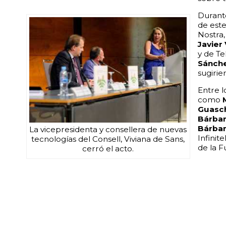
Durante
de este
Nostra
Javier
y de Te
Sánch
sugirie
Entre l
como
Guasc
Bárbar
Bárbar
La vicepresidenta y consellera de nuevas
Infinite
tecnologías del Consell, Viviana de Sans,
de la F
cerró el acto.