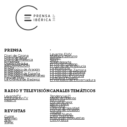
.
PRENSA
Levante-EMV
Diari de Girona
Mallorca Zeitung
Diario de Ibiza
Regio7
Diario de Mallorca
Sport
Empordà
Superdeporte
Diario Córdoba
El Correo Gallego
INFORMACIÓN
El Correo de Andalucía
El Día
La Provincia
El Periódico de Aragón
La Opinión de Zamora
El Periódico
La Opinión de Málaga
El Periódico de España
La Opinión de Murcia
El Periódico Mediterráneo
La Opinión A Coruña
Faro de Vigo
La Nueva España
La Crónica de Badajoz
El Periódico de Extremadura
RADIO Y TELEVISIÓN
CANALES TEMÁTICOS
LevanteTV
Tendencias21
InformacionTV
Medio Ambiente
MediTV
Fórmula1
Compramejor
Iberempleos
Neomotor
Lotería de Navidad
Coches de Ocasión
REVISTAS
Tucasa
Código Nuevo
Casa Gourmet
Cuore
Buscando Respuestas
Woman
Living Ibiza
Stilo
Viajar