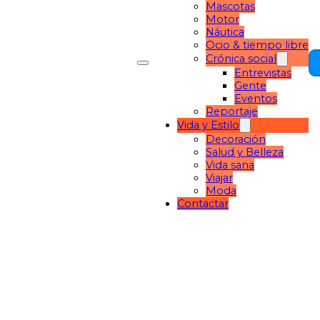
Mascotas
Motor
Náutica
Ocio & tiempo libre
Crónica social
Entrevistas
Gente
Eventos
Reportaje
Vida y Estilo
Decoración
Salud y Belleza
Vida sana
Viajar
Moda
Contactar