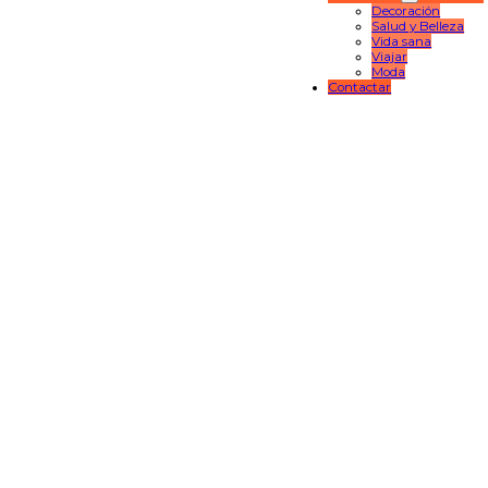
Decoración
Salud y Belleza
Vida sana
Viajar
Moda
Contactar