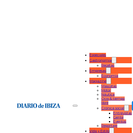
Especiales
Gastronomía
Recetas
Empresas
Economía
Magazine
Mascotas
Motor
Náutica
Ocio & tiempo
libre
Crónica social
Entrevistas
Gente
Eventos
Reportaje
Vida y Estilo