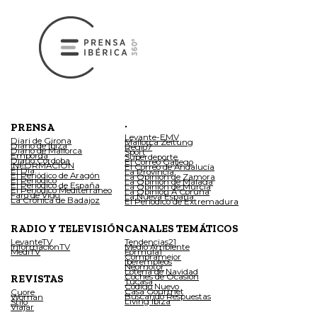
.
PRENSA
Levante-EMV
Diari de Girona
Mallorca Zeitung
Diario de Ibiza
Regio7
Diario de Mallorca
Sport
Empordà
Superdeporte
Diario Córdoba
El Correo Gallego
INFORMACIÓN
El Correo de Andalucía
El Día
La Provincia
El Periódico de Aragón
La Opinión de Zamora
El Periódico
La Opinión de Málaga
El Periódico de España
La Opinión de Murcia
El Periódico Mediterráneo
La Opinión A Coruña
Faro de Vigo
La Nueva España
La Crónica de Badajoz
El Periódico de Extremadura
RADIO Y TELEVISIÓN
CANALES TEMÁTICOS
LevanteTV
Tendencias21
InformacionTV
Medio Ambiente
MediTV
Fórmula1
Compramejor
Iberempleos
Neomotor
Lotería de Navidad
Coches de Ocasión
REVISTAS
Tucasa
Código Nuevo
Casa Gourmet
Cuore
Buscando Respuestas
Woman
Living Ibiza
Stilo
Viajar