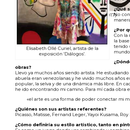
¿Qué s
No conc
‘Bañistas’, técnica mixta sobre tela (2017).
manera
¿Por qu
Con la 
la base
tenido
Elisabeth Ollé Curiel, artista de la
mundo. 
exposición ‘Diálogos’.
¿Dónde
obras?
Llevo ya muchos años siendo artista. He estudiando 
abuela eran venezolanas y he vivido muchos años e
popular, la selva y de una dinámica más libre. En ca
he ido encontrando mi camino. Para mí cada obra e
«el arte es una forma de poder conectar mi m
¿Quiénes son sus artistas referentes?
Picasso, Matisse, Fernand Leger, Yayoi Kusama, Roy
¿Cómo definiría su estilo artístico, tanto en pi