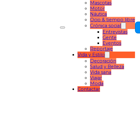
Mascotas
Motor
Náutica
Ocio & tiempo libre
Crónica social
Entrevistas
Gente
Eventos
Reportaje
Vida y Estilo
Decoración
Salud y Belleza
Vida sana
Viajar
Moda
Contactar