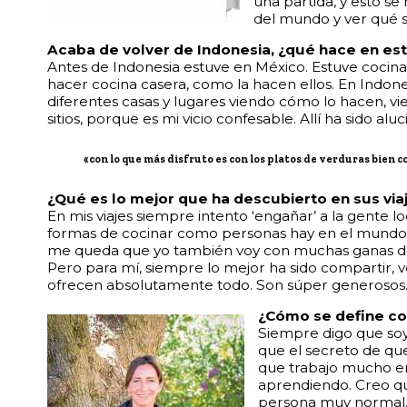
una partida, y esto se
del mundo y ver qué s
Acaba de volver de Indonesia, ¿qué hace en est
Antes de Indonesia estuve en México. Estuve cocinan
hacer cocina casera, como la hacen ellos. En Indo
diferentes casas y lugares viendo cómo lo hacen, 
sitios, porque es mi vicio confesable. Allí ha sido alu
«con lo que más disfruto es con los platos de verduras bien 
¿Qué es lo mejor que ha descubierto en sus via
En mis viajes siempre intento ‘engañar’ a la gente 
formas de cocinar como personas hay en el mundo
me queda que yo también voy con muchas ganas de 
Pero para mí, siempre lo mejor ha sido compartir, v
ofrecen absolutamente todo. Son súper generosos
¿Cómo se define c
Siempre digo que soy
que el secreto de qu
que trabajo mucho en
aprendiendo. Creo qu
persona muy normal