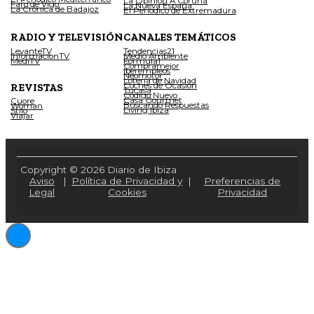
La Opinión A Coruña
Faro de Vigo
La Nueva España
La Crónica de Badajoz
El Periódico de Extremadura
RADIO Y TELEVISIÓN
CANALES TEMÁTICOS
LevanteTV
Tendencias21
InformacionTV
Medio Ambiente
MediTV
Fórmula1
Compramejor
Iberempleos
Neomotor
Lotería de Navidad
Coches de Ocasión
REVISTAS
Tucasa
Código Nuevo
Casa Gourmet
Cuore
Buscando Respuestas
Woman
Living Ibiza
Stilo
Viajar
Copyright © 2026 Diario de Ibiza
Aviso
|
Política de Privacidad y
|
Preferencias de
Legal
Cookies
Privacidad