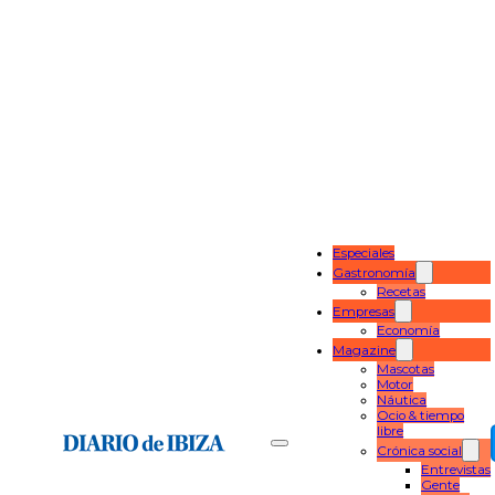
Especiales
Gastronomía
Recetas
Empresas
Economía
Magazine
Mascotas
Motor
Náutica
Ocio & tiempo
libre
Crónica social
Entrevistas
Gente