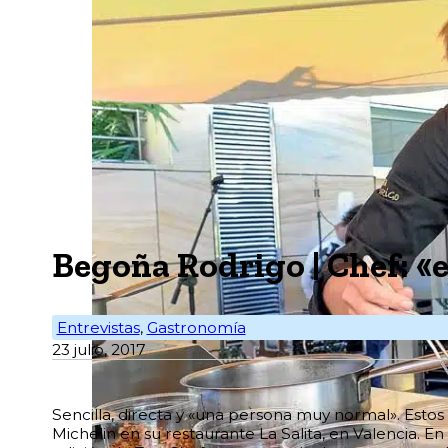
Begoña Rodrigo | Chef: «
Entrevistas
,
Gastronomía
23 julio, 2017
Sencilla, directa y «una persona muy normal». Estos 
Michelin en su restaurante La Salita, en Valencia. En