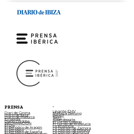
.
PRENSA
Levante-EMV
Diari de Girona
Mallorca Zeitung
Diario de Ibiza
Regio7
Diario de Mallorca
Sport
Empordà
Superdeporte
Diario Córdoba
El Correo Gallego
INFORMACIÓN
El Correo de Andalucía
El Día
La Provincia
El Periódico de Aragón
La Opinión de Zamora
El Periódico
La Opinión de Málaga
El Periódico de España
La Opinión de Murcia
El Periódico Mediterráneo