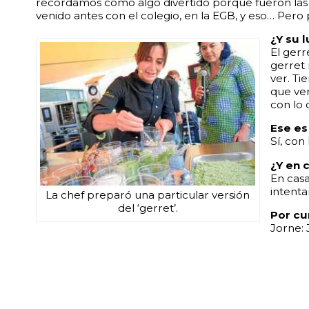
recordamos como algo divertido porque fueron las
venido antes con el colegio, en la EGB, y eso… Pero
¿Y su l
El gerr
gerret
ver. Ti
que ver
con lo 
Ese es
Sí, con
¿Y en 
En casa
intenta
La chef preparó una particular versión
del ‘gerret’.
Por cu
Jorne: J