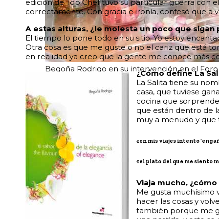
edición de Top Chef tuvo su particular guerra con 
correctamente. Con gracia e ironía, confesó que a v
A estas alturas, ¿le molesta un poco que siga
El tiempo lo pone todo en su sitio. Yo estoy encan
Otra cosa es que me guste o no el cariz que está to
en realidad ya creo que la gente me conoce más co
Begoña Rodrigo en su intervención en el Foro
¿Cómo define La Sali
La Salita tiene su no
casa, que tuviese gana
cocina que sorprende 
que están dentro de l
muy a menudo y que t
«en mis viajes intento ‘enga
«el plato del que me siento m
Viaja mucho, ¿cómo 
Me gusta muchísimo vi
hacer las cosas y volv
también porque me gus